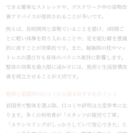
女性にも安心な整体のメリットと施術内容
できる簡単なストレッチや、デスクワーク中の姿勢改
女性が安心して通える整体院の選び方
善アドバイスが提供されることが多いです。
整体施術で女性にうれしい効果を実感
例えば、長時間同じ姿勢でいることを避け、1時間ご
整体のベネフィットと女性特有の悩み対策
とに軽い体操を取り入れることや、足を組む癖を意識
整体でリラックスしやすい環境づくりの工
的に直すことが効果的です。また、睡眠時の枕やマッ
夫
トレスの選び方も身体のバランス維持に影響します。
整体施術者の対応力と女性への配慮ポイン
整体の効果を最大限に活かすには、施術と生活習慣改
ト
善を両立させることが大切です。
整体とマッサージの違いがわかる岩国の施術体
験
整体と岩国市の口コミから探るおすすめポイント
整体とマッサージの違いを体験から比較解
岩国市で整体を選ぶ際、口コミや評判は大変参考にな
説
ります。多くの利用者が「スタッフが親切で丁寧」
整体施術とマッサージの効果的な活用法
「カウンセリングがしっかりしていて安心できた」と
整体の特徴とマッサージとの相乗効果を探