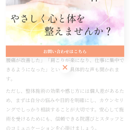
には、骨盤や背骨の歪みを整え、筋肉の緊張をほぐ
すことで、痛みや不調の根本原因に働きかけます。
例えば、岩国市の整体院ではカイロプラクティックや
独自の手技療法を取り入れているところも多く、患者
一人ひとりの症状や体質に合わせたオーダーメイド施
術が行われています。利用者からは「長年悩んでいた
お問い合わせはこちら
腰痛が改善した」「肩こりが楽になり、仕事に集中で
お問い合わせはこちら
きるようになった」といった具体的な声も聞かれま
す。
ただし、整体施術の効果や感じ方には個人差があるた
め、まずは自分の悩みや目的を明確にし、カウンセリ
ングでしっかり相談することが大切です。安心して施
術を受けるためにも、信頼できる院選びとスタッフと
のコミュニケーションを心掛けましょう。