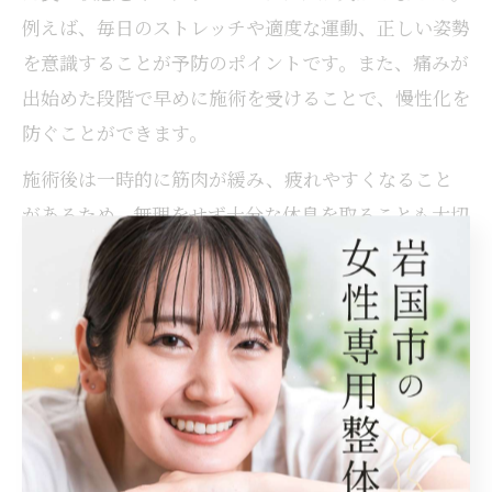
例えば、毎日のストレッチや適度な運動、正しい姿勢
を意識することが予防のポイントです。また、痛みが
出始めた段階で早めに施術を受けることで、慢性化を
防ぐことができます。
施術後は一時的に筋肉が緩み、疲れやすくなること
があるため、無理をせず十分な休息を取ることも大切
です。分からないことがあればスタッフに相談し、安
心して予防・改善に取り組みましょう。
整体ならではのアプローチで不調を改善
整体ならではのアプローチは、機械的なマッサージや
一時的なリラクゼーションとは異なり、身体全体のバ
ランスを調整することに重点を置いています。具体的