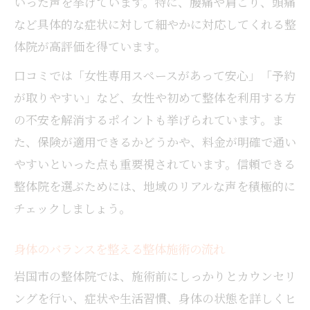
いった声を挙げています。特に、腰痛や肩こり、頭痛
る
など具体的な症状に対して細やかに対応してくれる整
整体とマッサージどちらが自分に合うのか
体院が高評価を得ています。
整体施術後の変化とマッサージの役割の違
口コミでは「女性専用スペースがあって安心」「予約
い
が取りやすい」など、女性や初めて整体を利用する方
の不安を解消するポイントも挙げられています。ま
た、保険が適用できるかどうかや、料金が明確で通い
やすいといった点も重要視されています。信頼できる
整体院を選ぶためには、地域のリアルな声を積極的に
チェックしましょう。
身体のバランスを整える整体施術の流れ
岩国市の整体院では、施術前にしっかりとカウンセリ
ングを行い、症状や生活習慣、身体の状態を詳しくヒ