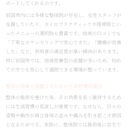
ポートしてくれるのです。
整体施術の安全性を見極めるチェック方法
岩国市内には多様な整体院が存在し、女性スタッフが
整体院の技術力と信頼性を確認するポイン
在籍していたり、カイロプラクティックや接骨院とい
ト
ったメニューの選択肢も豊富です。地域の口コミでも
整体のベネフィットを得るための事前準備
「丁寧なカウンセリングで安心できた」「腰痛が改善
整体施術後のフォロー体制が重要な理由
した」など、利用者の満足度が高い傾向があります。
身体のバランス向上に整体がもたらす変化
特に岩国市では、地域密着型の店舗が多いため、初め
整体で得られる身体バランスの整え方と効
ての方でも安心して通院できる環境が整っています。
果
整体施術後の姿勢改善と疲れにくい身体作
整体の効果を実感するための生活習慣改善法
り
整体の施術を受けた後、その効果を長く維持するため
整体による筋肉・関節への変化とメリット
には生活習慣の見直しが重要です。なぜなら、日々の
整体で日常生活の動きが楽になる理由
姿勢や動作が再び身体の歪みや痛みを引き起こす原因
整体施術とバランス向上の関係性を解説
となるためです。実際に、整体院では施術後に自宅で