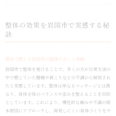
整体と岩国市の口コミから探るおすすめポ
イント
身体のバランスを整える整体施術の流れ
整体の効果を岩国市で実感する秘
整体のベネフィットを長く保つコツとは
訣
慢性腰痛や肩こり改善に整体が選ばれる理由
整体が慢性腰痛・肩こりに有効な理由を解
説
整体で感じる岩国市の健康サポート体験
岩国市で人気の整体施術がもたらす変化と
岩国市で整体を受けることで、多くの方が日常生活の
は
中で感じていた腰痛や肩こりなどの不調から解放され
整体で根本改善を目指すポイントと注意点
たと実感しています。整体は単なるマッサージとは異
整体施術の特徴と腰痛・肩こり予防の秘訣
なり、身体全体のバランスや歪みを整えることを目的
整体ならではのアプローチで不調を改善
としています。これにより、慢性的な痛みや不調の根
岩国市で整体を受ける際のチェックポイント
本原因にアプローチし、再発しにくい身体づくりをサ
整体選びで重視すべきカウンセリング内容