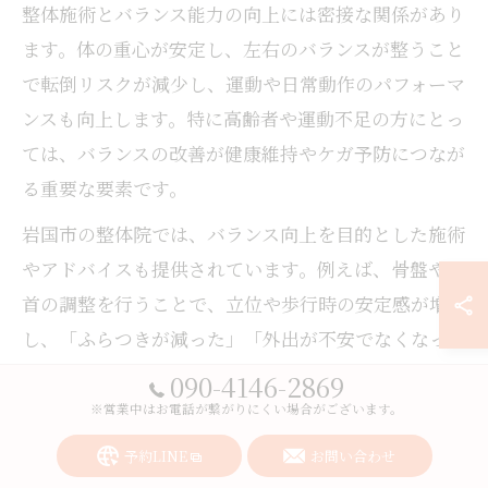
整体施術とバランス能力の向上には密接な関係があり
ます。体の重心が安定し、左右のバランスが整うこと
で転倒リスクが減少し、運動や日常動作のパフォーマ
ンスも向上します。特に高齢者や運動不足の方にとっ
ては、バランスの改善が健康維持やケガ予防につなが
る重要な要素です。
岩国市の整体院では、バランス向上を目的とした施術
やアドバイスも提供されています。例えば、骨盤や足
首の調整を行うことで、立位や歩行時の安定感が増
し、「ふらつきが減った」「外出が不安でなくなっ
た」といった利用者の声が聞かれます。
090-4146-2869
※営業中はお電話が繋がりにくい場合がございます。
ただし、バランス能力を維持・向上させるためには、
定期的な整体施術だけでなく、自宅での簡単なトレー
予約LINE
お問い合わせ