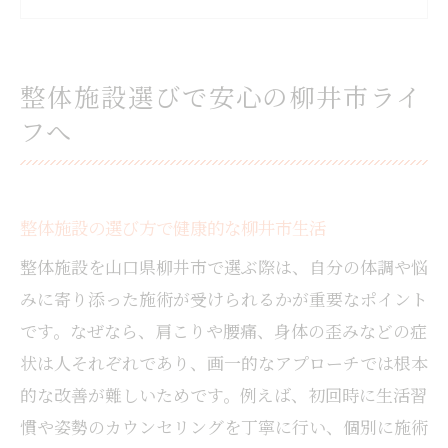
柳井市で整体施設を選ぶ時の比較ポイント
整体体験で柳井市の暮らしに安心をプラス
痛みや悩み解消に整体が役立つ理由とは
整体施設選びで安心の柳井市ライ
整体が痛みや不調を根本から改善できる理
フへ
由
整体が肩こりや腰痛の悩み解消に効果的な
仕組み
整体施設の選び方で健康的な柳井市生活
柳井市で整体が選ばれる効果的な理由を解
整体施設を山口県柳井市で選ぶ際は、自分の体調や悩
説
みに寄り添った施術が受けられるかが重要なポイント
整体の施術で悩みへのアプローチが広がる
です。なぜなら、肩こりや腰痛、身体の歪みなどの症
背景
状は人それぞれであり、画一的なアプローチでは根本
整体施設が慢性的な痛みに有効な理由と特
的な改善が難しいためです。例えば、初回時に生活習
徴
慣や姿勢のカウンセリングを丁寧に行い、個別に施術
柳井市で整体・整骨の違いを知るポイント