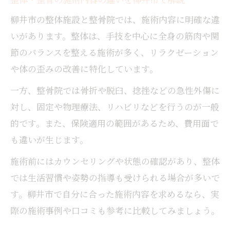
柳井市の整体施設と整骨院では、施術内容に明確な違
いがあります。整体は、手技を中心に全身の筋肉や関
節のバランスを整える施術が多く、リラクゼーション
や体の歪みの改善に特化しています。
一方、整骨院では骨折や脱臼、捻挫などの急性外傷に
対し、固定や物理療法、リハビリなどを行うのが一般
的です。また、保険適用の範囲があるため、費用面で
も違いが生じます。
施術前にはカウンセリングや状態の確認があり、整体
では生活習慣や姿勢の指導も受けられる場合が多いで
す。柳井市で自分に合った施術内容を求めるなら、実
際の施術事例や口コミも参考に比較してみましょう。