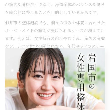
が筋肉や骨格だけでなく、身体全体のバランスや働き
を総合的に整えることを目的としているからです。
柳井市の整体施設でも、個々の悩みや体質に合わせた
オーダーメイドの施術が受けられるケースが増えてい
ます。例えば、女性特有の冷えやむくみ、産後の骨盤
ケア、シニア世代の関節痛など、年代やライフステー
ジに応じたアプローチが可能です。
また、施術後のアフターケアや日常生活でのセルフケ
ア指導を重視する施設も多く、悩みの再発防止や健康
維持につながっています。これにより、長期間にわた
り快適な体調を保ちやすくなります。
整体施設が慢性的な痛みに有効な理由と特徴