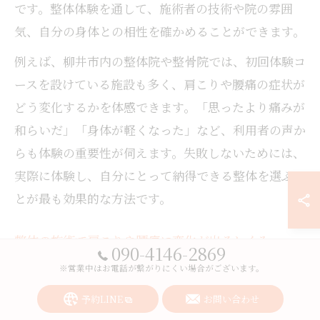
です。整体体験を通して、施術者の技術や院の雰囲
気、自分の身体との相性を確かめることができます。
例えば、柳井市内の整体院や整骨院では、初回体験コ
ースを設けている施設も多く、肩こりや腰痛の症状が
どう変化するかを体感できます。「思ったより痛みが
和らいだ」「身体が軽くなった」など、利用者の声か
らも体験の重要性が伺えます。失敗しないためには、
実際に体験し、自分にとって納得できる整体を選ぶこ
とが最も効果的な方法です。
整体の施術で肩こりや腰痛に変化が出るしくみ
090-4146-2869
整体の施術が肩こりや腰痛に変化をもたらす理由は、
※営業中はお電話が繋がりにくい場合がございます。
筋肉や関節のバランスを整えることにあります。柳井
予約LINE
お問い合わせ
市の整体施設では、手技による筋肉の緩和や骨盤矯正