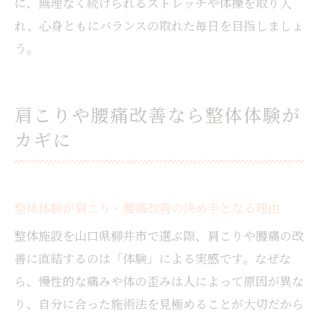
に、無理なく続けられるストレッチや体操を取り入
れ、心身ともにバランスの取れた毎日を目指しましょ
う。
肩こりや腰痛改善なら整体体験が
カギに
整体体験が肩こり・腰痛改善の決め手となる理由
整体施設を山口県柳井市で選ぶ際、肩こりや腰痛の改
善に直結するのは「体験」による実感です。なぜな
ら、慢性的な痛みや体の歪みは人によって原因が異な
り、自分に合った施術法を見極めることが大切だから