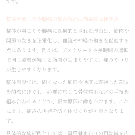
です。
整体が肩こりや腰痛の悩み解消に効果的な仕組み
整体が肩こりや腰痛に効果的とされる理由は、筋肉や
関節の動きを正常化し、血流や神経の働きを促進する
点にあります。例えば、デスクワークや長時間の運転
で同じ姿勢が続くと筋肉が固まりやすく、痛みやコリ
が生じやすくなります。
整体施設では、固くなった筋肉や過度に緊張した部位
を的確にほぐし、必要に応じて骨盤矯正などの手技を
組み合わせることで、根本原因に働きかけます。これ
により、痛みの再発を防ぐ体づくりが可能となりま
す。
具体的な施術例としては、肩甲骨まわりの可動域を広