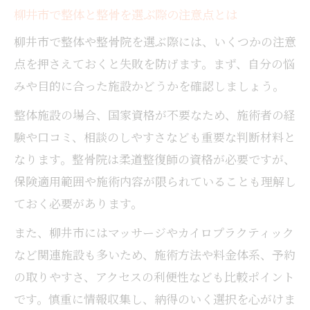
柳井市で整体と整骨を選ぶ際の注意点とは
柳井市で整体や整骨院を選ぶ際には、いくつかの注意
点を押さえておくと失敗を防げます。まず、自分の悩
みや目的に合った施設かどうかを確認しましょう。
整体施設の場合、国家資格が不要なため、施術者の経
験や口コミ、相談のしやすさなども重要な判断材料と
なります。整骨院は柔道整復師の資格が必要ですが、
保険適用範囲や施術内容が限られていることも理解し
ておく必要があります。
また、柳井市にはマッサージやカイロプラクティック
など関連施設も多いため、施術方法や料金体系、予約
の取りやすさ、アクセスの利便性なども比較ポイント
です。慎重に情報収集し、納得のいく選択を心がけま