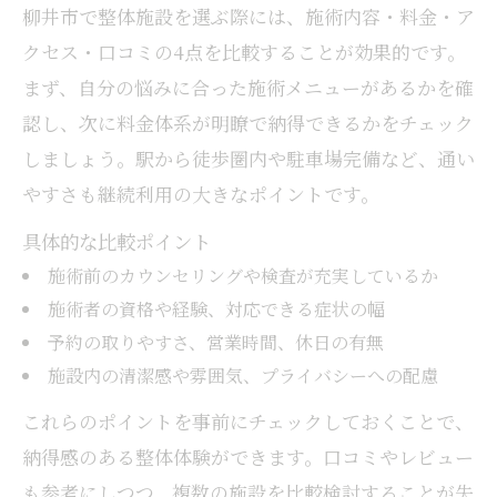
柳井市で整体施設を選ぶ際には、施術内容・料金・ア
クセス・口コミの4点を比較することが効果的です。
まず、自分の悩みに合った施術メニューがあるかを確
認し、次に料金体系が明瞭で納得できるかをチェック
しましょう。駅から徒歩圏内や駐車場完備など、通い
やすさも継続利用の大きなポイントです。
具体的な比較ポイント
施術前のカウンセリングや検査が充実しているか
施術者の資格や経験、対応できる症状の幅
予約の取りやすさ、営業時間、休日の有無
施設内の清潔感や雰囲気、プライバシーへの配慮
これらのポイントを事前にチェックしておくことで、
納得感のある整体体験ができます。口コミやレビュー
も参考にしつつ、複数の施設を比較検討することが失