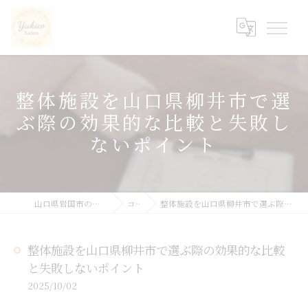
整体施設を山口県柳井市で選
ぶ際の効果的な比較と失敗し
ないポイント
山口県岩国市の整体ならyukicoサロン
コラム
整体施設を山口県柳井市で選ぶ際の効果的な比較と失敗しないポイント
整体施設を山口県柳井市で選ぶ際の効果的な比較
と失敗しないポイント
2025/10/02