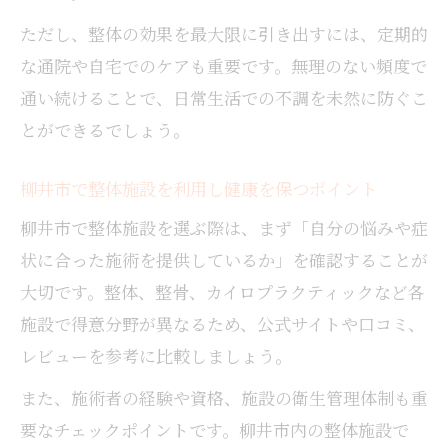
ただし、整体の効果を最大限に引き出すには、定期的
な通院や自宅でのケアも重要です。無理のない頻度で
通い続けることで、日常生活での不調を未然に防ぐこ
とができるでしょう。
柳井市で整体施設を利用し健康を保つポイント
柳井市で整体施設を選ぶ際は、まず「自分の悩みや症
状に合った施術を提供しているか」を確認することが
大切です。整体、整骨、カイロプラクティックなど各
施設で得意分野が異なるため、公式サイトや口コミ、
レビューを参考に比較しましょう。
また、施術者の経験や資格、施設の衛生管理体制も重
要なチェックポイントです。柳井市内の整体施設で