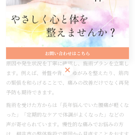
整体施設が慢性的な痛みに有効とされる理由は、症状
の根本原因を探り、個々の状態に合わせた施術を行う
点にあります。肩こりや腰痛などの慢性的な痛みは、
単なる筋肉疲労だけでなく、体の使い方や生活習慣の
クセが影響していることが多いです。
柳井市の整体施設では、初回カウンセリングで痛みの
お問い合わせはこちら
原因や発生状況を丁寧に確認し、施術プランを立案し
お問い合わせはこちら
ます。例えば、骨盤や背骨のゆがみを整えたり、筋肉
の緊張を和らげることで、痛みの改善だけでなく再発
予防も期待できます。
施術を受けた方からは「長年悩んでいた腰痛が軽くな
った」「定期的なケアで体調がよくなった」などの
声が寄せられています。慢性的な痛みでお悩みの方
は、柳井市の整体施設で原因から見直すことをおすす