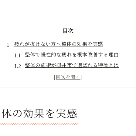
目次
疲れが抜けない方へ整体の効果を実感
整体で慢性的な疲れを根本改善する理由
整体の施術が柳井市で選ばれる特徴とは
身体のバランス調整で疲れにくい体作りへ
整体で感じるリラクゼーション効果の実際
整体の効果を持続させる生活習慣の工夫
柳井市で整体を活用する健康維持の秘訣
整体の効果を実感
整体による健康維持のメリットとは何か
柳井市で整体が生活習慣病予防に役立つ理由