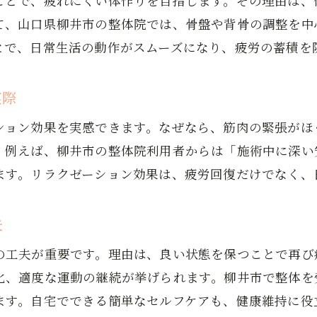
ことで、疲れにくい体作りを目指します。その理由は、
整体院の選び方でコリ解消効果を引き出す
て、山口県柳井市の整体院では、骨盤や背骨の調整を中
整体施術後に実感できる体の軽さとは
とで、日常生活の動作がスムーズになり、疲労の蓄積を
整体とマッサージの違いを徹底解説
整体とマッサージの特徴と違いを解説
実際
整体は根本原因にアプローチできる施術
ション効果を実感できます。なぜなら、筋肉の緊張がほ
マッサージとの比較で整体の強みを知る
。例えば、柳井市の整体院利用者からは「施術中に深い
整体とカイロプラクティックの違いとは
ます。リラクゼーション効果は、疲労回復だけでなく、
自分に合った整体とマッサージの選び方
お問い合わせはこちら
お問い合わせはこちら
柳井市で信頼できる整体選びのポイント
夫
信頼できる整体院を見極めるチェック項目
の工夫が重要です。理由は、良い状態を保つことで再び
柳井市の整体院口コミ活用術と注意点
化、適度な運動の継続が挙げられます。柳井市で整体を
整体院選びで確認すべき施術内容と特徴
ます。自宅でできる簡単なセルフケアも、健康維持に役
整体の料金や費用対効果を知るポイント