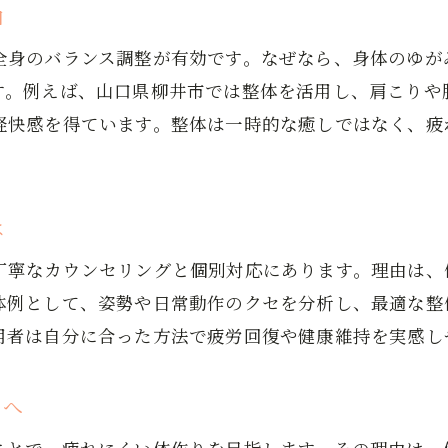
整体院選びで健康管理をサポートする方法
由
整体ケアで心身のバランスを整えるコツ
全身のバランス調整が有効です。なぜなら、身体のゆが
整体と日常ケアの組み合わせで健康を保つ
す。例えば、山口県柳井市では整体を活用し、肩こりや
整体で体のバランスを整え疲労回復を狙う
軽快感を得ています。整体は一時的な癒しではなく、疲
整体施術が体の歪み改善に効果的な理由
体のバランス調整で疲労回復を早める方法
整体による骨格矯正で疲れにくい身体へ
は
整体施術で筋肉のコリと疲労を解消する
丁寧なカウンセリングと個別対応にあります。理由は、
整体後のセルフケアで回復効果を高める
体例として、姿勢や日常動作のクセを分析し、最適な整
慢性的なコリには整体が選ばれる理由
用者は自分に合った方法で疲労回復や健康維持を実感し
整体が慢性的なコリに有効な仕組みとは
整体による筋肉アプローチでコリを改善
りへ
整体で姿勢を整えコリの原因を根本解決