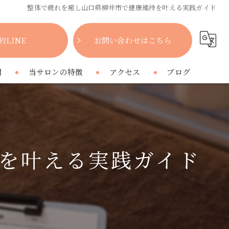
整体で疲れを癒し山口県柳井市で健康維持を叶える実践ガイド
約LINE
お問い合わせはこちら
問
当サロンの特徴
アクセス
ブログ
女性
コラム
肩こり
を叶える実践ガイド
腰痛
疲れ
プライベートサロン