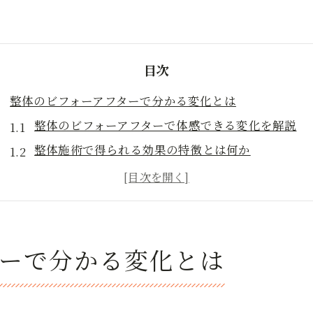
目次
整体のビフォーアフターで分かる変化とは
整体のビフォーアフターで体感できる変化を解説
整体施術で得られる効果の特徴とは何か
整体後の身体変化を感じるポイントを知ろう
整体のビフォーアフターで実感するメリットとは
整体で変わる身体の歪みや疲労感の違い
整体の効果をビフォーアフターで比較する方法
ターで分かる変化とは
山口県柳井市で整体を選ぶ際の基準
整体院選びで重視したいポイントを解説