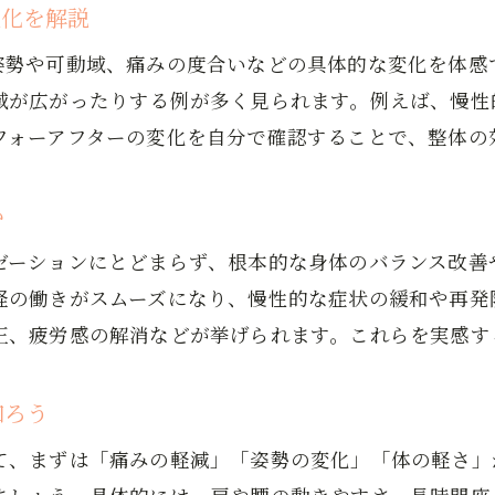
整体の施術内容や資格の確認方法とは
変化を解説
安心できる整体院の見極め方と選択基準
姿勢や可動域、痛みの度合いなどの具体的な変化を体感
整体院の口コミや評判を活用する方法
域が広がったりする例が多く見られます。例えば、慢性
整体のビフォーアフター体験談を参考にするコツ
フォーアフターの変化を自分で確認することで、整体の
整体選びで避けたい失敗と注意点について
施術前後の違いを実感したい方へ
か
整体の施術前後で変化を確認するコツ
ゼーションにとどまらず、根本的な身体のバランス改善
整体ビフォーアフターの体感を高める方法
経の働きがスムーズになり、慢性的な症状の緩和や再発
整体前後の比較で見逃せないポイント解説
正、疲労感の解消などが挙げられます。これらを実感す
整体の効果を実感しやすいタイミングとは
整体施術後に注意したい生活習慣のポイント
知ろう
整体体験談から学ぶ変化の捉え方
て、まずは「痛みの軽減」「姿勢の変化」「体の軽さ」
慢性痛改善に整体が効果的な理由