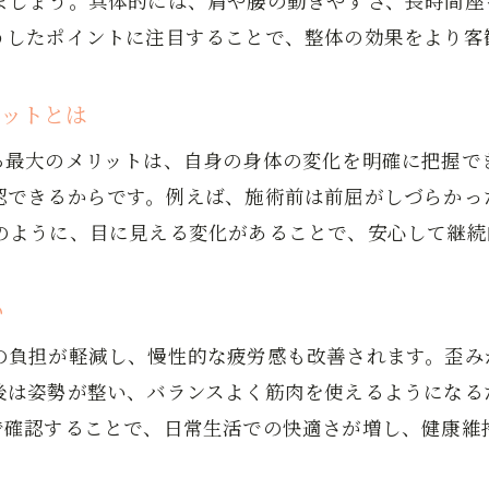
ましょう。具体的には、肩や腰の動きやすさ、長時間座
整体が慢性痛の根本改善に役立つ理由を解説
うしたポイントに注目することで、整体の効果をより客
整体の施術が身体の負担を軽減する仕組み
整体で肩こり腰痛が改善するメカニズムとは
リットとは
整体のビフォーアフターで分かる慢性痛の変化
る最大のメリットは、自身の身体の変化を明確に把握で
整体で再発防止を目指すためのポイント
認できるからです。例えば、施術前は前屈がしづらかっ
整体の体験談から見る慢性痛改善の実例
のように、目に見える変化があることで、安心して継続
体験談から学ぶ整体の選び方ポイント
整体体験談で分かる選び方のコツを紹介
お問い合わせはこちら
お問い合わせはこちら
い
整体の口コミを信頼できるポイントに活用
の負担が軽減し、慢性的な疲労感も改善されます。歪み
整体体験で見極めるべき大切な要素とは
後は姿勢が整い、バランスよく筋肉を使えるようになる
整体の実例から学ぶ失敗しない選び方
で確認することで、日常生活での快適さが増し、健康維
整体院選びで注目したいサービス内容
整体のビフォーアフター体験者の声を参考に