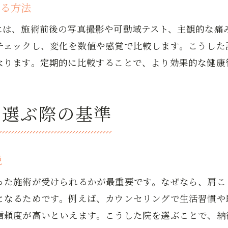
する方法
整体後の変化を見極めるコツを伝授
には、施術前後の写真撮影や可動域テスト、主観的な痛
整体後の体調変化を正しく観察する方法
チェックし、変化を数値や感覚で比較します。こうした
整体ビフォーアフターを記録して比較するコツ
なります。定期的に比較することで、より効果的な健康
整体施術後に感じる変化の把握ポイント
整体で効果を持続させる生活習慣とは
整体の体験談で学ぶ見極め方のポイント
を選ぶ際の基準
整体の変化を客観的に判断するコツ
安心して通える整体院を探すヒント
整体で安心感を得るための院選びの秘訣
説
整体の施術者との相性を見極める方法
った施術が受けられるかが最重要です。なぜなら、肩こ
整体院の安全性や衛生面を確認するポイント
となるためです。例えば、カウンセリングで生活習慣や
整体院選びで信頼を築くコミュニケーション術
度が高いといえます。こうした院を選ぶことで、納得できる
整体のビフォーアフターが分かりやすい院の特徴