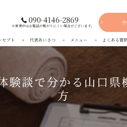
090-4146-2869
予
※営業中はお電話が繋がりにくい場合がございます。
ンセプト
代表あいさつ
メニュー
よくある質
fter体験談で分かる山
方