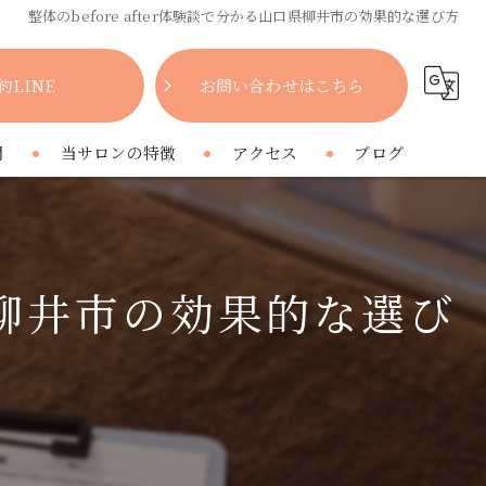
整体のbefore after体験談で分かる山口県柳井市の効果的な選び方
約LINE
お問い合わせはこちら
問
当サロンの特徴
アクセス
ブログ
女性
コラム
肩こり
口県柳井市の効果的な選び
腰痛
疲れ
プライベートサロン