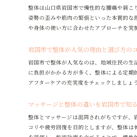
整体は山口県岩国市で慢性的な腰痛や肩こ
姿勢の歪みや筋肉の緊張といった本質的な
や身体の使い方に合わせたアプローチを実
岩国市で整体が人気の理由と選び方の
岩国市で整体が人気なのは、地域住民の生
に負担がかかる方が多く、整体による定期
アフターケアの充実度をチェックしましょ
マッサージと整体の違いを岩国市で知
整体とマッサージは混同されがちですが、
コリや疲労回復を目的としますが、整体は