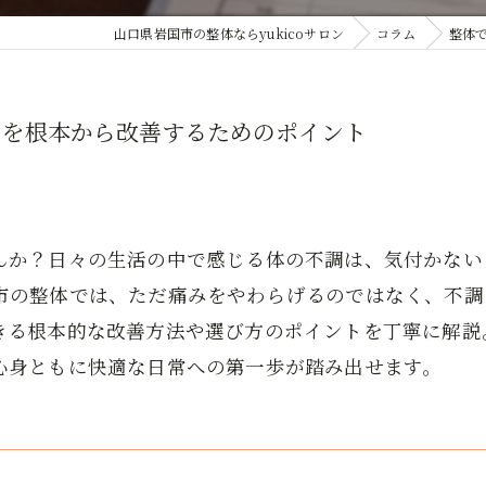
山口県岩国市の整体ならyukicoサロン
コラム
整体
りを根本から改善するためのポイント
んか？日々の生活の中で感じる体の不調は、気付かない
市の整体では、ただ痛みをやわらげるのではなく、不調
きる根本的な改善方法や選び方のポイントを丁寧に解説
心身ともに快適な日常への第一歩が踏み出せます。