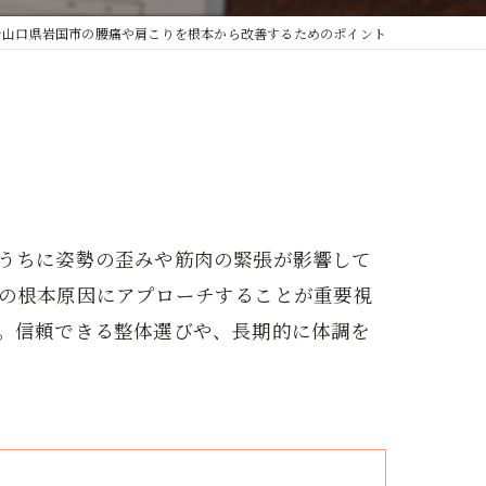
で山口県岩国市の腰痛や肩こりを根本から改善するためのポイント
うちに姿勢の歪みや筋肉の緊張が影響して
の根本原因にアプローチすることが重要視
。信頼できる整体選びや、長期的に体調を