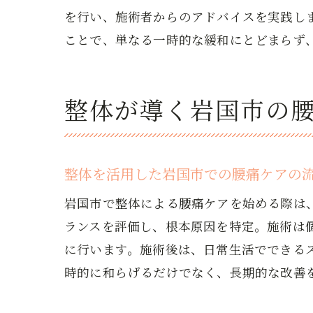
を行い、施術者からのアドバイスを実践し
ことで、単なる一時的な緩和にとどまらず
整体が導く岩国市の
整体を活用した岩国市での腰痛ケアの
岩国市で整体による腰痛ケアを始める際は
ランスを評価し、根本原因を特定。施術は
に行います。施術後は、日常生活でできる
時的に和らげるだけでなく、長期的な改善