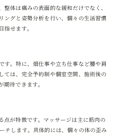
、整体は痛みの表面的な緩和だけでなく、
リングと姿勢分析を行い、個々の生活習慣
目指せます。
です。特に、畑仕事や立ち仕事など腰や肩
しては、完全予約制や個室空間、施術後の
が期待できます。
る点が特徴です。マッサージは主に筋肉の
ーチします。具体的には、個々の体の歪み