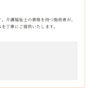
す。介護福祉士の資格を持つ施術者が、
体を丁寧にご提供いたします。