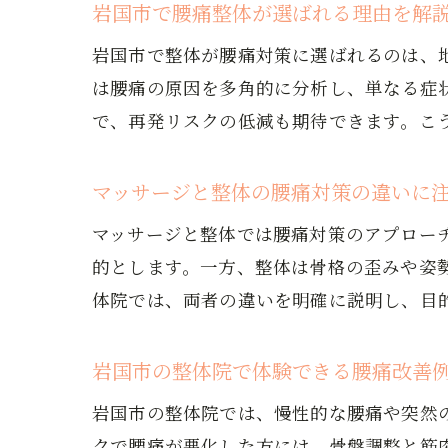
岩国市で腰痛整体が選ばれる理由を解
岩国市で整体が腰痛対策に選ばれるのは、
は腰痛の原因を多角的に分析し、単なる症
で、再発リスクの低減も期待できます。こ
マッサージと整体の腰痛対策の違いに
マッサージと整体では腰痛対策のアプロー
的とします。一方、整体は骨格の歪みや姿
体院では、両者の違いを明確に説明し、目
岩国市の整体院で体験できる腰痛改善
岩国市の整体院では、慢性的な腰痛や突然
クで腰痛が悪化した方には、骨盤調整と筋