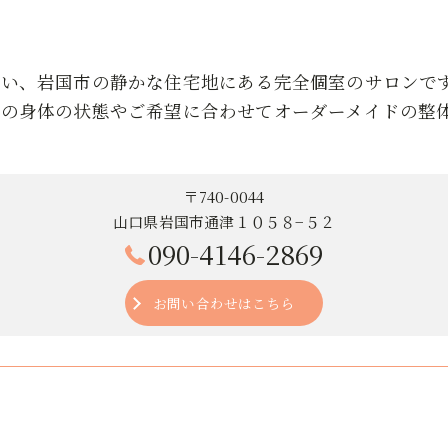
近い、岩国市の静かな住宅地にある完全個室のサロンで
りの身体の状態やご希望に合わせてオーダーメイドの整
〒740-0044
山口県岩国市通津１０５８−５２
090-4146-2869
お問い合わせはこちら